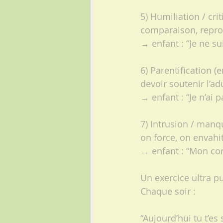
5) Humiliation / cr
comparaison, repro
→ enfant : “Je ne su
6) Parentification (
devoir soutenir l’ad
→ enfant : “Je n’ai p
7) Intrusion / manq
on force, on envahi
→ enfant : “Mon co
Un exercice ultra pu
Chaque soir :
“Aujourd’hui tu t’es