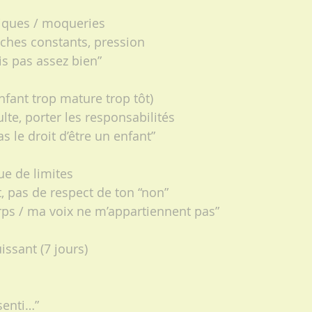
itiques / moqueries
ches constants, pression
is pas assez bien”
enfant trop mature trop tôt)
ulte, porter les responsabilités
as le droit d’être un enfant”
ue de limites
t, pas de respect de ton “non”
rps / ma voix ne m’appartiennent pas”
issant (7 jours)
 senti…”