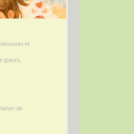
 blessures et 
e (peurs, 
lation de 