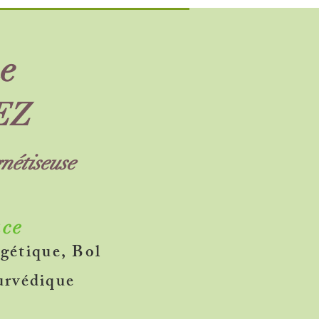
e
EZ
nétiseuse
uce
gétique, Bol
urvédique