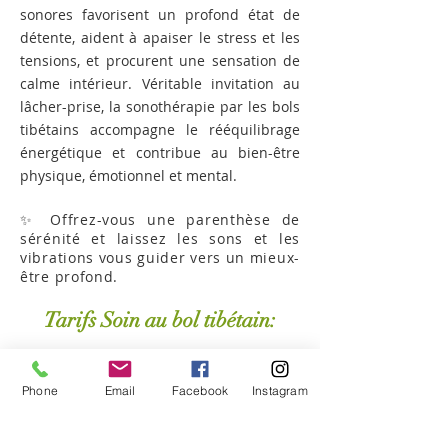
sonores favorisent un profond état de
détente, aident à apaiser le stress et les
tensions, et procurent une sensation de
calme intérieur. Véritable invitation au
lâcher-prise, la sonothérapie par les bols
tibétains accompagne le rééquilibrage
énergétique et contribue au bien-être
physique, émotionnel et mental.
✨ Offrez-vous une parenthèse de
sérénité et laissez les sons et les
vibrations vous guider vers un mieux-
être profond.
Tarifs Soin au bol tibétain:
:
Soin de 1h
60€
Phone
Email
Facebook
Instagram
Prendre soin de soi n'est pas un luxe, c'est un
investissement pour son bien-être.Je vous
accueille dans un espace calme et bienveillant